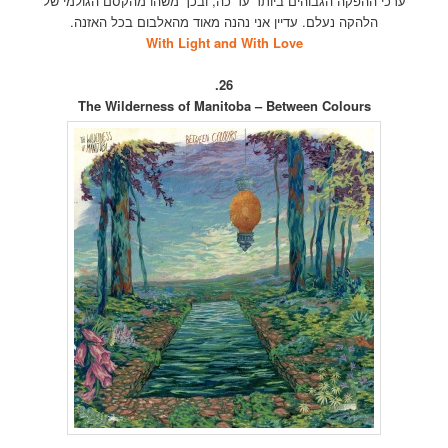
ערכי ההפקה הגבוהים ביותר עד כה, ובכך משהו מהקסם הגולמי של
הלהקה נעלם. עדיין אני נהנה מאוד מהאלבום בכל האזנה.
With Light and With Love
26.
The Wilderness of Manitoba – Between Colours