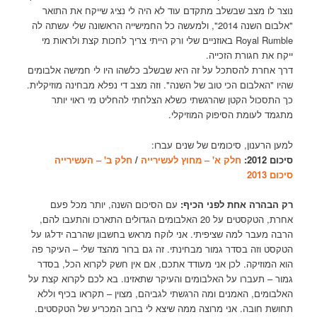
נוצר לו מצב שבשלב מתקדם עוד לא היה לי נציג שייקח את התואר
"אלבום השנה 2014", ולמעשה כל החמישייה הראשונה שלי עשתה לה
Royal Rumble באוזניים שלי ורק הייתי צריך לחכות קצת ולראות מי
ייקח את חגורת הזכייה.
דרך אחרת להסתכל על זה היא שבשלב כלשהו היו לי חמישה אלבומים
שהיו "האלבום הכי טוב של השנה". וזה מצב די נפלא מבחינה מוזיקלית.
כך התסכול הקטן שהרגשתי כשלא הצלחתי להחליט מי ראוי יותר
מתגמד לעומת הסיפוק המוזיקלי.
למען הרענון, סיכומים של שנים עברו:
סיכום 2012:
חלק א' – מחוץ לעשירייה
/
חלק ב' – העשירייה
סיכום 2013
רק הבהרה אחת לפני הכיף:
עם הסיכום השנה, יותר מכל פעם
אחרת, הטקסטים על 20 האלבומים הגדולים התארכו והתעבו להם,
הרבה מעבר למה שציפיתי. אני לוקח מראש בחשבון שהרבה ידלגו על
הטקסט וזה בסדר גמור מבחינתי. זה גם ברור מהצד שלי – העיקר פה
הוא המוזיקה. לכן אני מעודד אתכם, אם אין חשק לקרוא הכל, בסדר
גמור – תעברו על האלבומים והעיקר שתאזינו. בא לכם לקרוא קצת על
האלבומים, האמנים ומה הרגשתי לגביהם, מצוין – תקראו בכיף וללא
תחושת חובה. אני מרוצה ממה שיצא לי ברוב המכריע של הטקסטים.