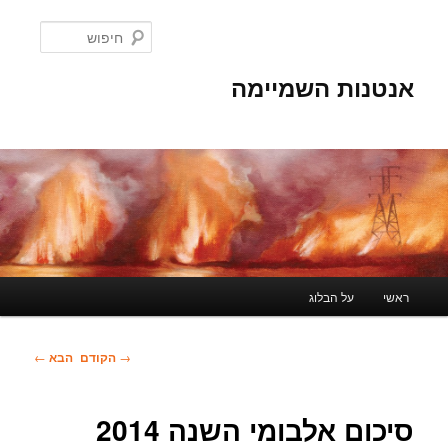
לדלג
לתוכן
חיפוש
אנטנות השמיימה
תפריט
ראשי
על הבלוג
ראשי
ניווט
→
הקודם
הבא
←
בפוסטים
סיכום אלבומי השנה 2014