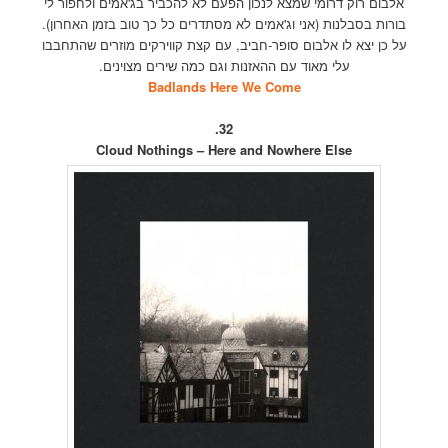
אלבום רוק דרומי שמצא לנכון הפעם לא להכביר בג'אמים ולחפור לי
בורות בסבלנות (אני וג'אמים לא מסתדרים כל כך טוב בזמן האחרון).
על כן יצא לו אלבום סופר-חביב, עם קצת קווירקים מוזרים שהתחבבו
עלי מאוד עם ההאזנות וגם כמה שירים מצוינים.
Badlands Here We Come
32.
Cloud Nothings – Here and Nowhere Else