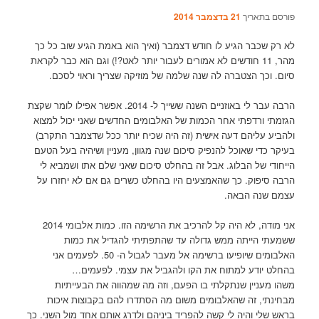
פורסם בתאריך
21 בדצמבר 2014
לא רק שכבר הגיע לו חודש דצמבר (ואיך הוא באמת הגיע שוב כל כך
מהר, 11 חודשים לא אמורים לעבור יותר לאט?!) וגם הוא כבר לקראת
סיום. וכך הצטברה לה שנה שלמה של מוזיקה שצריך וראוי לסכם.
הרבה עבר לי באוזניים השנה ששייך ל- 2014. אפשר אפילו לומר שקצת
הגזמתי ורדפתי אחר הכמות של האלבומים החדשים שאני יכול למצוא
ולהביע עליהם דעה אישית (זה היה שכיח יותר ככל שדצמבר התקרב)
בעיקר כדי שאוכל להנפיק סיכום שנה מגוון, מעניין ושיהיה בעל הטעם
הייחודי של הבלוג. אבל זה בהחלט סיכום שאני שלם אתו ושמביא לי
הרבה סיפוק. כך שהאמצעים היו בהחלט כשרים גם אם לא יחזרו על
עצמם שנה הבאה.
אני מודה, לא היה קל להרכיב את הרשימה הזו. כמות אלבומי 2014
ששמעתי הייתה ממש גדולה עד שהתפתיתי להגדיל את כמות
האלבומים שיופיעו ברשימה אל מעבר לגבול ה- 50. לפעמים אני
בהחלט יודע למתוח את הקו ולהגביל את עצמי. לפעמים…
משהו מעניין שנתקלתי בו הפעם, וזה מה שמהווה את הבעייתיות
מבחינתי, זה שהאלבומים משום מה הסתדרו להם בקבוצות איכות
בראש שלי והיה לי קשה להפריד ביניהם ולדרג אותם אחד מול השני. כך