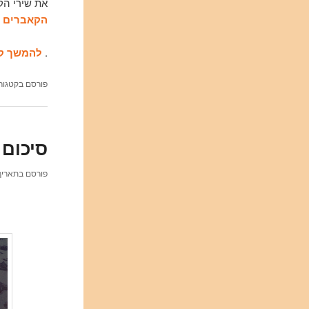
את שירי הק
הקאברים 
.
להמשך קר
פורסם בקטגור
סיכום א
פורסם בתארי