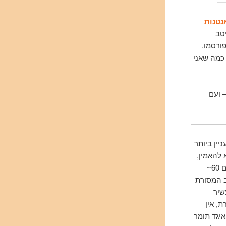
נטנות
יטב
ורסמו.
 כמה שאני
– ועם
יין ביותר
 להאמין,
זו הפעם ה- 11 ברציפות. הפעם סיכום אלבומי השנה שלו הוא הגדול ביותר אי פעם עם 60~
ב המסורת
שיר
, אין
יגד תומר