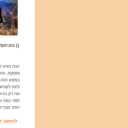
{{ נהניתם/
הנה הגיע ל
פוסקת, והת
לתת לקוראים
וזה רק נהי
לפני כמה וכ
ויותר מכריח
.
להמשך קר