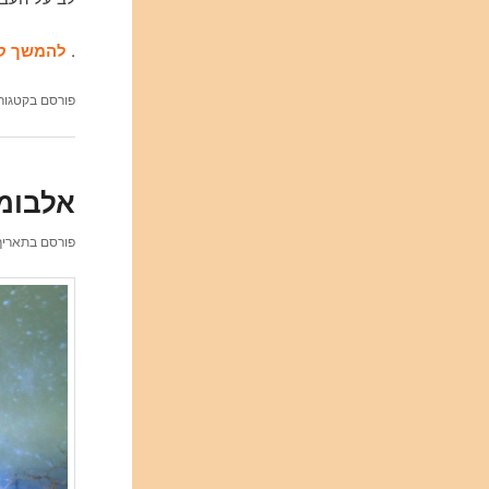
.
להמשך קר
פורסם בקטגור
אלבומי 
פורסם בתארי