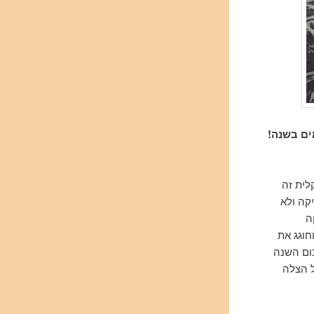
ים בשנה!
קלית זה
קה ולא
ה
חוגג את
כום השנה
ל הצלה