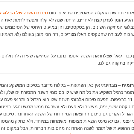
 אחרי תחושת ההקלה המאסיבית שהיא פרסום
סיכום השנה של הבלוג א
 הגיע הזמן לפרגן קצת לאחרים. הייתה שנה לא קלה ואפשר לראות זאת ה
בלוגי המוזיקה השונים. הן בטקסטים, והן במיעוט היחסי של הסיכומים שפ
ש כוח לעבודה שהטקסים האלו מצריכים, וזה הכי מובן בעולם (לא תאמינו
תן כבוד לאלו שצלחו את השנה ואספו וכתבו על המוזיקה שעזרה להן ולהם 
קה בתקווה גם לנו.
רומית
– מבחינתי אין כאן הפתעות – בקלות מדובר בסיכום המושקע והמענ
תומר כרגיל משקיע את כל מה שיש לו בסיכומי השנה המסורתיים שלו, ולא
 טקסט אישי, יפה, מעשיר ולא פעם ולא עשר גם ממש מרגש ונוגע. כמיט
הגדול הקדים גם סיכום ההוצאות המיוחדות של השנה האחרונה, סיכום ע
 עצמו, גם לא מעט הוצאות מצופות ומשמחות במיוחד. ולא כחלק מהמסורת
 ההופעות של תומר לשנה האחרונה מהסיבות הברורות, אבל במקום זה א