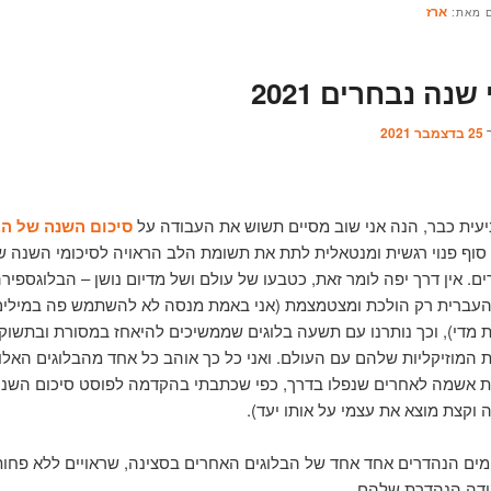
ארז
ם מאת:
שנה נבחרים 2021
ך
25 בדצמבר 2021
ית כבר, הנה אני שוב מסיים תשוש את העבודה על
סיכום השנה של הב
 סוף פנוי רגשית ומנטאלית לתת את תשומת הלב הראויה לסיכומי השנה של
ם. אין דרך יפה לומר זאת, כטבעו של עולם ושל מדיום נושן – הבלוגספיר
העברית רק הולכת ומצטמצמת (אני באמת מנסה לא להשתמש פה במילים
 מדי), וכך נותרנו עם תשעה בלוגים שממשיכים להיאחז במסורת ובתשוק
 המוזיקליות שלהם עם העולם. ואני כל כך אוהב כל אחד מהבלוגים האלו 
יפת אשמה לאחרים שנפלו בדרך, כפי שכתבתי בהקדמה לפוסט סיכום השנה
 וקצת מוצא את עצמי על אותו יעד).
מים הנהדרים אחד אחד של הבלוגים האחרים בסצינה, שראויים ללא פחו
ודה הנהדרת שלהם.