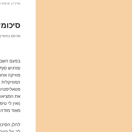
ארכיון פוסטי
סיכומי 
פורסם בתארי
בפעם השביע
ומרגיש סוף
מוזיקה אחרי
המוזיקלית 
פטאליסטיות
את המציאות
(ואין לי ט
מאוד מזדהה
להלן הסיכו
לב על העב