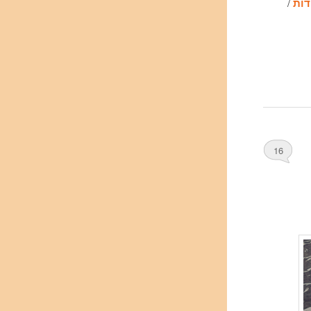
דות
/
16