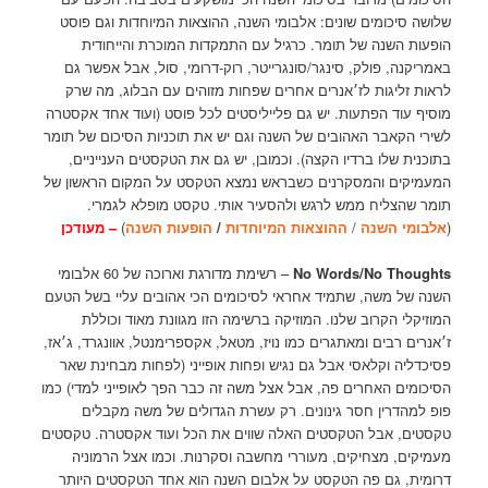
שלושה סיכומים שונים: אלבומי השנה, ההוצאות המיוחדות וגם פוסט
הופעות השנה של תומר. כרגיל עם התמקדות המוכרת והייחודית
באמריקנה, פולק, סינגר/סונגרייטר, רוק-דרומי, סול, אבל אפשר גם
לראות זליגות לז׳אנרים אחרים שפחות מזוהים עם הבלוג, מה שרק
מוסיף עוד הפתעות. יש גם פלייליסטים לכל פוסט (ועוד אחד אקסטרה
לשירי הקאבר האהובים של השנה וגם יש את תוכניות הסיכום של תומר
בתוכנית שלו ברדיו הקצה). וכמובן, יש גם את הטקסטים הענייניים,
המעמיקים והמסקרנים כשבראש נמצא הטקסט על המקום הראשון של
תומר שהצליח ממש לרגש ולהסעיר אותי. טקסט מופלא לגמרי.
(
אלבומי השנה
/
ההוצאות המיוחדות
/
הופעות השנה
)
– מעודכן
No Words/No Thoughts
– רשימת מדורגת וארוכה של 60 אלבומי
השנה של משה, שתמיד אחראי לסיכומים הכי אהובים עליי בשל הטעם
המוזיקלי הקרוב שלנו. המוזיקה ברשימה הזו מגוונת מאוד וכוללת
ז׳אנרים רבים ומאתגרים כמו נויז, מטאל, אקספרימנטל, אוונגרד, ג׳אז,
פסיכדליה וקלאסי אבל גם נגיש ופחות אופייני (לפחות מבחינת שאר
הסיכומים האחרים פה, אבל אצל משה זה כבר הפך לאופייני למדי) כמו
פופ למהדרין חסר גינונים. רק עשרת הגדולים של משה מקבלים
טקסטים, אבל הטקסטים האלה שווים את הכל ועוד אקסטרה. טקסטים
מעמיקים, מצחיקים, מעוררי מחשבה וסקרנות. וכמו אצל הרמוניה
דרומית, גם פה הטקסט על אלבום השנה הוא אחד הטקסטים היותר