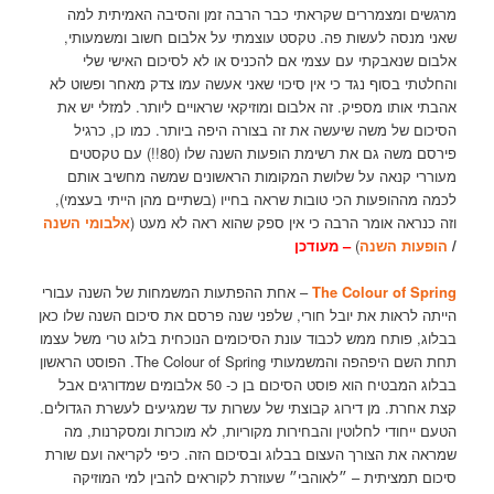
מרגשים ומצמררים שקראתי כבר הרבה זמן והסיבה האמיתית למה
שאני מנסה לעשות פה. טקסט עוצמתי על אלבום חשוב ומשמעותי,
אלבום שנאבקתי עם עצמי אם להכניס או לא לסיכום האישי שלי
והחלטתי בסוף נגד כי אין סיכוי שאני אעשה עמו צדק מאחר ופשוט לא
אהבתי אותו מספיק. זה אלבום ומוזיקאי שראויים ליותר. למזלי יש את
הסיכום של משה שיעשה את זה בצורה היפה ביותר. כמו כן, כרגיל
פירסם משה גם את רשימת הופעות השנה שלו (80!!) עם טקסטים
מעוררי קנאה על שלושת המקומות הראשונים שמשה מחשיב אותם
לכמה מההופעות הכי טובות שראה בחייו (בשתיים מהן הייתי בעצמי),
וזה כנראה אומר הרבה כי אין ספק שהוא ראה לא מעט (
אלבומי השנה
/
הופעות השנה
)
– מעודכן
The Colour of Spring
– אחת ההפתעות המשמחות של השנה עבורי
הייתה לראות את יובל חורי, שלפני שנה פרסם את סיכום השנה שלו כאן
בבלוג, פותח ממש לכבוד עונת הסיכומים הנוכחית בלוג טרי משל עצמו
תחת השם היפהפה והמשמעותי The Colour of Spring. הפוסט הראשון
בבלוג המבטיח הוא פוסט הסיכום בן כ- 50 אלבומים שמדורגים אבל
קצת אחרת. מן דירוג קבוצתי של עשרות עד שמגיעים לעשרת הגדולים.
הטעם ייחודי לחלוטין והבחירות מקוריות, לא מוכרות ומסקרנות, מה
שמראה את הצורך העצום בבלוג ובסיכום הזה. כיפי לקריאה ועם שורת
סיכום תמציתית – ״לאוהבי״ שעוזרת לקוראים להבין למי המוזיקה