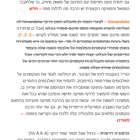
גם יחסית מעט חפיפות עם הסיכום של מאשין מיוזיק, כך שלחובבי
המטאל והמוזיקה הקיצונית יש הרבה מה לדלות מפה
– חדש
himandshe
–
לצערי השנה חן מהבלוג השכן והיקר himandshe לא
הצליחה להוציא מעצמה פוסט סיכום מסודר בבלוג
(אבל כן שיחררה
פוסט סיכום עשור מוקדם יותר השנה שאני ממליץ לקרוא –
3
,
2
,
1
),
בשל בעיות ומחסומים שמוכרים לי מדי. אך במקום זה היא משחררת
באופן ספורדי טקסטים והמלצות על אלבומי השנה שלה בעמוד
הפייסבוק של הבלוג. קצת חסר סדר ולא הכי נוח לקריאה, אבל
בתמורה אנחנו מקבלים.ות טקסטים הרבה יותר ארוכים ויפים על
האלבומים שהזיזו אצלה משהו.
הוריי! בעקבות לחץ של הציבור, חן החליטה לאגד את הטקסטים על
האלבומים שפירסמה בפייסבוק, להוסיף את האלבומים החסרים
והקדמה חמוצה-מתוקה שמסבירה את המחסום שהייתה שרויה בו,
הקושי שלה להמשיך לרדוף מוזיקה חדשה והסיבה שהיא בכל זאת
ממשיכה לעשות את זה. עכשיו זכינו גם בהרבה מוזיקה מעניינת בהתאם
לטביעת האצבע המוזיקלית הייחודית של חן, גם עוד יותר הרבה
טקסטים נפלאים וגם מלנכוליה קלה ללכת עם הקריאה והאזנה.
–
מעודכן
הרמוניה דרומית
– כרגיל אצל תומר קופר היקר (A.K.A מלך
הסיכומים) מדובר בסיכומי השנה הכי מושקעים בסביבה. הפעם עם