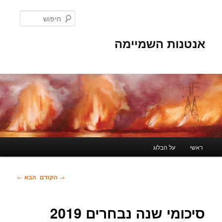
לדלג
לתוכן
חיפוש
אנטנות השמיימה
תפריט
ראשי
על הבלוג
ראשי
ניווט
→
הקודם
הבא
←
בפוסטים
סיכומי שנה נבחרים 2019