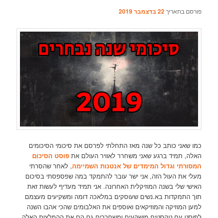
פורסם בתאריך
22 בדצמבר 2019
כמו שאני כותב כל שנה מאז התחלתי לפרסם את סיכומי הסיכומים
האלה, תמיד ברגע שאני משחרר לאוויר העולם את
פוסט הסיכום
המסורתי וגדול המימדים של אנטנות השמיימה
, לאחר שהסרתי
מעלי את העול הזה, אני ישר עובר להתמקד במה שפספסתי בסיכום
האישי שלי בשנה המוזיקלית האחרונה. אני תמיד מעדיף לעשות זאת
תוך התמקדות בא.נשים שעוסקים במלאכה דומה ומשקיעים מעצמם
למען המוזיקה והמוזיקאים ואוספים את האלבומים שהכי אהבו השנה
לפוסט עם טקסטים מושקעים ומשחררים גם הם את ההמלצות האלה