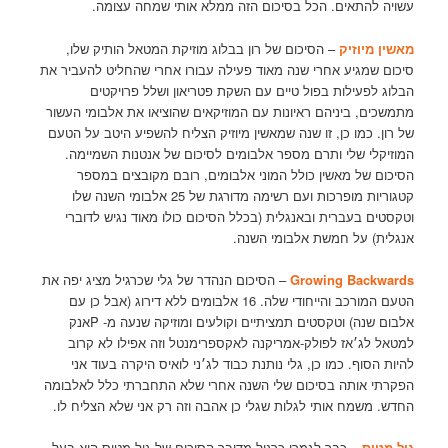
עשויה להתאים. הכל בסיכום הזה ממלא אותי שמחה עצומה.
מאשין מיוזיק
– הסיכום של רון בבלוג מוזיקת המטאל הותיק שלו,
סיכום שמגיע אחרי שנה מאוד פעילה עבורו אחרי שהחליט להעביר את
הבלוג לפעילות בפול טיים עם השקת פטריאון ושלל פרויקטים
מתמשכים, ביניהם ראיונות עם המוזיקאים שהוציאו את אלבומי העשור
של רון. כמו כן, זו שנה שמאשין מיוזיק הצליח להשפיע היטב על הטעם
המוזיקלי שלי ותרם מספר אלבומים לסיכום של אנטנות השמיימה.
הסיכום של מאשין כולל המוני אלבומים, רובם מקובצים במספר
קטגוריות מופרכות ועם רשימה מדורגת של 25 אלבומי השנה שלו
וטקסטים בעברית ובאנגלית (בכלל הסיכום כולו מאוד נגיש לדוברי
אנגלית) על חמשת אלבומי השנה.
Growing Backwards
– הסיכום הנהדר של גלי שכרגיל מציג יפה את
הטעם המורכב והייחודי שלה. 16 אלבומים ללא דירוג (אבל כן עם
אלבום שנה) וטקסטים תמציתיים וקולעים ומוזיקה שנעה מ- Pאנק
למטאל לג׳אז לפולק-אמריקנה לאקספרימנטל וזה אפילו לא קרוב
להיות הסוף. כמו כן, גלי נותנת כבוד לג׳ני לואיס היקרה בעוד אני
הפקרתי אותה בסיכום שלי השנה אחרי שלא התחברתי כלל לאלבומה
החדש. משמח אותי לגלות שגלי כן אהבה וזה רק אני שלא הצליח לו.
גיל מטוס
– כבר לגמרי כרגיל מדובר הסיכום של גיל מטוס הוא בעל