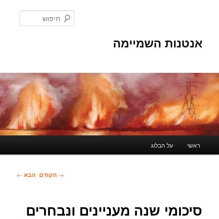
לדלג
לתוכן
חיפוש
אנטנות השמיימה
תפריט
ראשי
על הבלוג
ראשי
ניווט
→
הקודם
הבא
←
בפוסטים
סיכומי שנה מעניינים ונבחרים