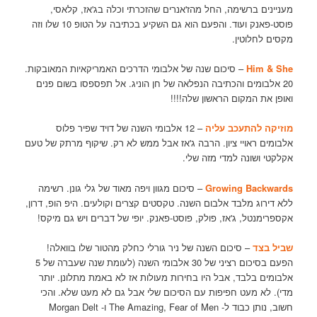
מעניינים ברשימה, החל מהז'אנרים שהזכרתי וכלה בג'אז, קלאסי,
פוסט-פאנק ועוד. והפעם הוא גם השקיע בכתיבה על הטופ 10 שלו וזה
מקסים לחלוטין.
Him & She
– סיכום שנה של אלבומי הדרכים האמריקאיות המאובקות.
20 אלבומים והכתיבה הנפלאה של חן הוניג. אל תפספסו בשום פנים
ואופן את המקום הראשון שלה!!!!
מוזיקה להתעכב עליה
– 12 אלבומי השנה של דויד שפיר פלוס
אלבומים ראויי ציון. הרבה ג'אז אבל ממש לא רק. שיקוף מרתק של טעם
אקלקטי ושונה למדי מזה שלי.
Growing Backwards
– סיכום מגוון ויפה מאוד של גלי גונן. רשימה
ללא דירוג מלבד אלבום השנה. טקסטים קצרים וקולעים. היפ הופ, דרון,
אקספרימנטל, ג'אז, פולק, פוסט-פאנק. יופי של דברים ויש גם מיקס!
שביל בצד
– סיכום השנה של ניר גורלי כחלק מהטור שלו בוואלה!
הפעם בסיכום רציני של 30 אלבומי השנה (לעומת שנה שעברה של 5
אלבומים בלבד, אבל היו בחירות מעולות אז לא באמת מתלונן. יותר
מדי). לא מעט חפיפות עם הסיכום שלי אבל גם לא מעט שלא. והכי
חשוב, נותן כבוד ל- The Amazing, Fear of Men ו- Morgan Delt