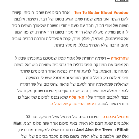
Ten To Butter Blood Voodoo
– אחד הסיכומים שהכי חיכיתי וקיוויתי
להם השנה ואני ממש שמח שאכן הגיע בסופו של דבר. רשימת אלבומי
השנה של אורי דביר, חבר עם טעם ייחודי ומשובח שלאורך השנים הכיר
לי המון מוזיקה מעולה שלא הייתי מכיר בשום דרך אחרת. יש פה המון
אקספרימנטל, גאראג', פולק מוזר, קצת פסיכדליה והרבה דברים טובים
מהם הרבה שלא הכרתי בכלל. מומלץ ביותר.
שחרזאדה
– רשימה ייחודית של אסף קפלן שמסכם בתוכניתו שבקול
הקמפוס את המוזיקה הפסיכדלית-פרוגרסיבית שנוצרה בישראל בשנה
האחרונה. האמת, בלי לדעת זאת זה כנראה אחד הסיכומים שיותר
חיכיתי להם רק בגלל החסך הנוראי והמתסכל שיש לי במוזיקה
ישראלית שמתאימה יותר לטעם של ונראה שהסיכום של שחרזאדה
לגמרי ממלא את הצורך הזה. יש גם סוף סוף סיכום שנותן מקום של
כבוד לאלבום הנהדר של
יוחאי וולף
שלא נכנס לסיכום שלי אבל כן
ציינתי מאוד לטובה
בעמוד הפייסבוק של הבלוג
.
מיכאל גינזברג
– סיכום השנה של מיכאל אצל מוסיקה נטו. 33
אלבומים שאת רובם לא ראיתי באף סיכום אחר שזה פלוס רציני.
Matt
Elliott
ו-
And Also the Trees
נכנסו גם אצלו למקומות מכובדים,
ואלו שני אלבומים שלא ראיתי בשום מקום מלבד בסיכום שלי ושל