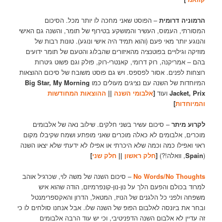
הרמוניה דרומית
– הפוסט שאני מחכה לו יותר מכל. הסיכום
המסורתי, העמוס, העשיר והמושקע בטירוף של תומר, והשנה גם האישי
והנוגע יותר מאי פעם (והוא תמיד היה אישי ונוגע). טונות רבות של
מוזיקה וגילויים בפוטנציה מהאיזורים שהבלוג והטעם של תומר ידועים
בהם – אמריקנה, רוק דרומי, קאנטרי-רוק, פולק וגם פשוט גיטרות
רוצחות לפנים. אסור לפספס. ויש גם פוסט משובח של סיכום ההוצאות
המיוחדות של השנה עם נציגים מעולים כמו
Big Star, My Morning
Jacket, Prix
ועוד
[
אלבומי השנה
||
ההוצאות המחודשות
והמיוחדות
]
לקרוע מיתר
– סיכום עשיר בשני חלקים. שילוב נאה של אלבומים
מוכרים, אלבומים לא כאלה מוכרים שאני מופתע ושמח שקיבלו מקום
ראוי ואפילו כמה וכמה שלא היכרתי או אפילו לא ידעתי שלא יצאו השנה
(
Spain
, וואלה!?)
[
חלק ראשון
||
חלק שני
]
No Words/No Thoughts
– סיכום השנה של משה לוי, שכרגיל אוהב
למרוד בכולם והפעם הלך על נון-נון-קונפרמיזם, הודה שהוא איש
משפחה ולפני כל הלגנים של הנויז, המטאל, הדרון והאקספרימנטל
ובחר את ביונסה לאלבום הפופ של השנה שלו. אבל אנחנו סולחים לו כי
זה עדיין לא אלבום השנה הדפניטיבי, וכי יש עוד הרבה אלבומים