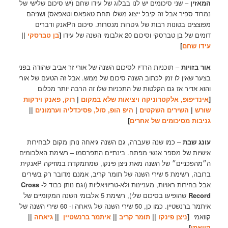
המאזין
– שני סיכומים יש לנו בבלוג של עידו שחם (יש סיכום שלישי של
נמרוד ספיר אבל זה קיבל ייצוג משלו תחת טאפאס וטאפאס) ושניהם
מפוצצים בטונות רבות של גיטרות מנסרות. סיכום הPאנק ודברים
דומים של בן טברסקי וסיכום 20 אלבומי השנה של עידו
[ֿֿ
בן טברסקי
||
עידו שחם
]
אור בזויות
– תוכניות הרדיו לסיכום השנה של אורי זר אביב שהודה בפני
בצער שאין לו זמן לכתוב השנה סיכום של ממש. אבל זה הטעם של אורי
והוא אדיר אז גם הקלטות של התכניות שלו זה הרבה יותר מכלום
[
אינדיפופ, אלקטרוניקה ויציאות שלא במקום
|
רוק, פאנק וירקות
שורש
|
השירים השקטים
|
היפ הופ, סול, פסיכדליה וערמונים
||
גניבות מסיכומים של אחרים
]
עונג שבת
– כמו שנה שעברה, גם השנה גיאחה נותן מקום לבחירות
אישיות של מספר אנשי מפתח. בינתיים התפרסמו – רשימת האלבומים
ה״מהפכניים״ של השנה מאת ניצן פינקו, שמתמקדת במוזיקה Pאנקית
ברובה, רשימת 5 שירי השנה של תומר קריב, אמנם מדובר רק בשירים
אבל בחירות ראויות, מעניינות ולא-טריוויאליות (וגם נותן כבוד ל-
Cross
Record
שהופיעו בסיכום שלי), רשימת 5 אלבומי השנה המקומיים של
איתמר ברנשטיין. כמו כן, 50 שירי השנה של גיאחה ו- 60 שירי השנה של
קוואמי
[
ניצן פינקו
||
תומר קריב
||
איתמר ברנשטיין
||
גיאחה
||
קוואמי
]