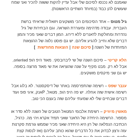
שאמנם לא נכנסו לסיכום שלי אבל עדיין להקות ששווה להכיר ואני שמח
שעושים להן כבוד (במיוחד השתיים הראשונות).
גיל מטוס
– אחד הסיכומים הכי מושקעים ויזואלית שראיתי ברשת
העברית. עבודה מדהימה ומעוררת השראה. וגם הבחירות של גיל
נהדרות ומחולקות לז'אנרים ללא דירוג. המון דברים שאני מכיר והמון
דברים שלא וחייב להגיע אליהם. יש גם פוסט נלווה של ההוצאות
המיוחדות של השנה
[
סיכום שנה
|
הוצאות מחודשות
]
הלא קריטי
– סיכום השנה של שי ליברובסקי. מאוד היפ הופ oriented,
אבל לא רק. מבט מקיף על שנה שהוציאה את שי מאוד מרוצה בסופה.
יש גם שני מיקסים מושקעים.
ענבר שפס
– רשימה שהתפרסמה באתר של דיסקסנטר. לא בלוג אבל
רשימה אישית שזה אחלה. יש פה היפ הופ, מטאל, Pאנק, איגי פופ ועוד
דברים שבחיים שלי לא שמעתי עליהם שזה בעצם הכי טוב.
מאשין מיוזיק
– רשימת אלבומי המטאל הטובים של השנה ללא סדר או
מספור. הרשימה היחידה של הז'אנר שאני תמיד אקרא ויהי מה. כרגיל,
הכתיבה הנפלאה של רון היא היחידה שאני מכיר שממש גורמת סקרנות
עזה ורצון לבדוק את כל הדברים שהוא כותב עליהם (ואז לנסות קצת
ולזנוח, כי עדיין קשה לי עם מטאל, אבל רק לגרום לי לנסות זה הישג