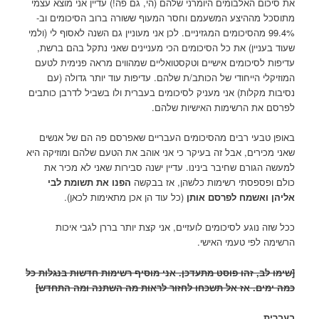
את סיכום האלבומים היומרני שלהם (הי, גם פה!) עדיין אני מוצא עצמי
מתוסכל מההיצע המשעמם וחסר המעוף ששורה ברוב הסיכומים וב-
99.4% מהסיכומים המגזיניים. לכן אני מעוניין גם השנה לאסוף לי (ולמי
שעוד בעניין) את כל הסיכומים הכי מעניינים שאני נתקל בהם ברשת,
עדיפות לסיכומים אישיים וטקסטואליים שמהווים מראה פנימית לטעם
המוזיקלי הייחודי של הכותב/ת שלהם. עדיפות עוד יותר גדולה (עם
נסיבות מקלות) אני מעניק לסיכומים בעברית ולו בשביל לדרבן כותבים
לפרסם את הרשימות האישיות שלהם.
באופן טבעי רבים מהסיכומים העבריים שאפרסם פה הם של אנשים
שאני מכירים, אבל זה בעיקר כי אני אוהב את הטעם שלהם ומוזיקה היא
למעשה הגורם שחיבר בינינו. עדיין ישנה סבירות שאני לא מכיר את
כולם ופספסתי רשימות כלשהן, אז בבקשה
הפנו את תשומת לבי
אליהן ואשמח לפרסם אותן
(כל עוד הן אכן מתאימות לכאן).
ככל שזה נוגע לסיכומים לועזיים, אני קצת יותר בררן לגבי איכות
הרשימה לפי טעמי האישי.
[שימו לב, זהו פוסט מתעדכן. אני מוסיף רשימות חדשות בנגלות כל
כמה ימים. אז אל תשכחו לחזור לראות מה השתנה ומה התחדש]
בעברית