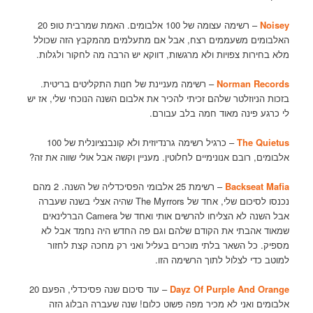
Noisey
– רשימה עצומה של 100 אלבומים. האמת שמרבית טופ 20
האלבומים משעממים רצח, אבל אם מתעלמים מהמקבץ הזה שכולל
מלא בחירות צפויות ולא מרגשות, דווקא יש הרבה מה לחקור ולגלות.
Norman Records
– רשימה מעניינת של חנות התקליטים בריטית.
בזכות הניוזלטר שלהם זכיתי להכיר את אלבום השנה הנוכחי שלי, אז יש
לי כרגע פינה מאוד חמה בלב עבורם.
The Quietus
– כרגיל רשימה גרנדיוזית ולא קונבנציונלית של 100
אלבומים, רובם אנונימיים לחלוטין. מעניין וקשה אבל אולי שווה את זה?
Backseat Mafia
– רשימת 25 אלבומי הפסיכדליה של השנה. 2 מהם
נכנסו לסיכום שלי, אחד של The Myrrors שהיה אצלי בשנה שעברה
אבל השנה לא הצליחו להרשים אותי ואחד של Camera הברלינאים
שמאוד אהבתי את הקודם שלהם וגם פה החדש היה נחמד אבל לא
מספיק. כל השאר בלתי מוכרים בעליל ואני רק מחכה קצת לחזור
למוטב כדי לצלול לתוך הרשימה הזו.
Dayz Of Purple And Orange
– עוד סיכום שנה פסיכדלי, הפעם 20
אלבומים ואני לא מכיר מפה פשוט כלום! שנה שעברה הבלוג הזה