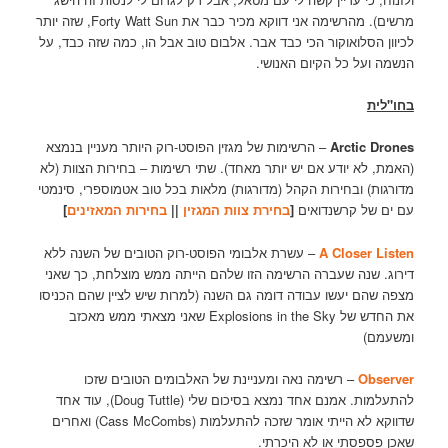
מרשים). מהרשימה אני דווקא מכיר כבר את Forty Watt Sun, שזה יותר
לכיוון הסלואוקור הכי כבד אבר. אלבום טוב אבל הו, כמה שזה כבד, על
הנשמה ועל כל הקיום האנושי.
בחו"לית
Arctic Drones
– הרשימות של מגזין הפוסט-רוק היותר מעניין בנמצא
(האמת, לא יודע אם יש יותר מאחד). שתי רשימות – בחירות הצוות (לא
מדורגות) ובחירות הקהל (מדורגות) מלאות בכל טוב אטמוספרי, סינמטי
עם ים של קרשנדואים
[
בחירת צוות המגזין
||
בחירות המאזינים
]
A Closer Listen
– עשרת אלבומי הפוסט-רוק הטובים של השנה ללא
דירוג. שנה שעברה הרשימה הזו שלהם הייתה ממש מוצלחת, כך שאני
מצפה שהם יעשו עבודה דומה גם השנה (למרות שיש לציין שהם הכניסו
את החדש של Explosions in the Sky שאני מצאתי ממש מאכזב
ומשעמם)
Observer
– רשימה נאה ומעניינת של האלבומים הטובים שזכו
להתעלמות. אמנם אחד נמצא בסיכום שלי (Doug Tuttle), עוד אחד
שדווקא לא הייתי אומר שזכה להתעלמות (Cass McCombs) ואחרים
שאכן פספסתי או לא היכרתי.