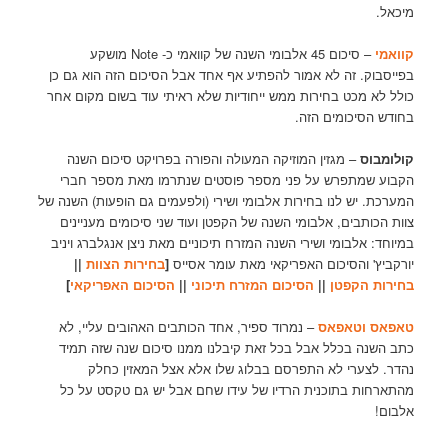
מיכאל.
קוואמי
– סיכום 45 אלבומי השנה של קוואמי כ- Note מושקע
בפייסבוק. זה לא אמור להפתיע אף אחד אבל הסיכום הזה הוא גם כן
כולל לא מכט בחירות ממש ייחודיות שלא ראיתי עוד בשום מקום אחר
בחודש הסיכומים הזה.
קולומבוס
– מגזין המוזיקה המעולה והפורה בפרויקט סיכום השנה
הקבוע שמתפרש על פני מספר פוסטים שנתרמו מאת מספר חברי
המערכת. יש לנו בחירות אלבומי ושירי (ולפעמים גם הופעות) השנה של
צוות הכותבים, אלבומי השנה של הקפטן ועוד שני סיכומים מעניינים
במיוחד: אלבומי ושירי השנה המזרח תיכוניים מאת ניצן אנגלברג ויניב
יורקביץ' והסיכום האפריקאי מאת עומר אסייס
[
בחירות הצוות
||
בחירות הקפטן
||
הסיכום המזרח תיכוני
||
הסיכום האפריקאי
]
טאפאס וטאפאס
– נמרוד ספיר, אחד הכותבים האהובים עליי, לא
כתב השנה בכלל אבל בכל זאת קיבלנו ממנו סיכום שנה שזה תמיד
נהדר. לצערי לא התפרסם בבלוג שלו אלא אצל המאזין כחלק
מהתארחות בתוכנית הרדיו של עידו שחם אבל יש גם טקסט על כל
אלבום!